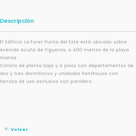
Descripción
El Edificio La Foret Punta del Este está ubicado sobre
Avenida Acuña de Figueroa, a 400 metros de la playa
mansa.
Consta de planta baja y 4 pisos con departamentos de
dos y tres dormitorios y unidades Penthouse con
terraza de uso exclusivo con parrillero.
Para responderte
mejor y más rápido
Déjanos tus datos para identificar tu consulta en el
sistema de gestión de clientes.
Volver
Tu nombre *