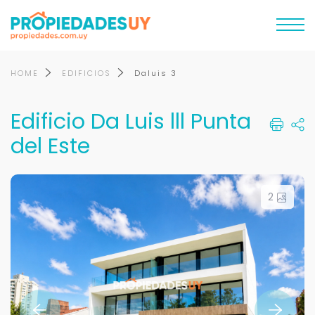
HOME
EDIFICIOS
Daluis 3
Edificio Da Luis lll Punta
del Este
2