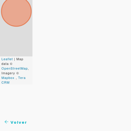
Para responderte
mejor y más rápido
Déjanos tus datos para identificar tu consulta en el
sistema de gestión de clientes.
Leaflet
| Map
data ©
Tu nombre *
OpenStreetMap
,
Imagery ©
Mapbox
,
Tera
CRM
Tu WhatsApp *
+598
Tus datos están seguros
Volver
No compartimos tu información ni enviamos spam.