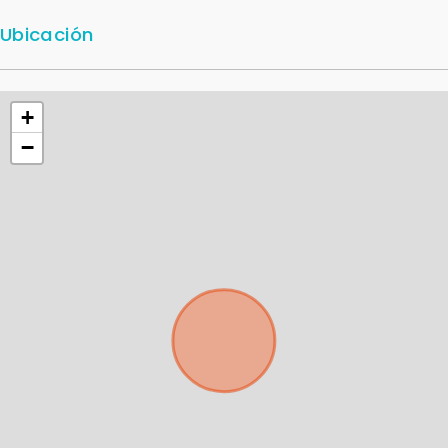
Ubicación
+
−
Para responderte
mejor y más rápido
Déjanos tus datos para identificar tu consulta en el
sistema de gestión de clientes.
Tu nombre *