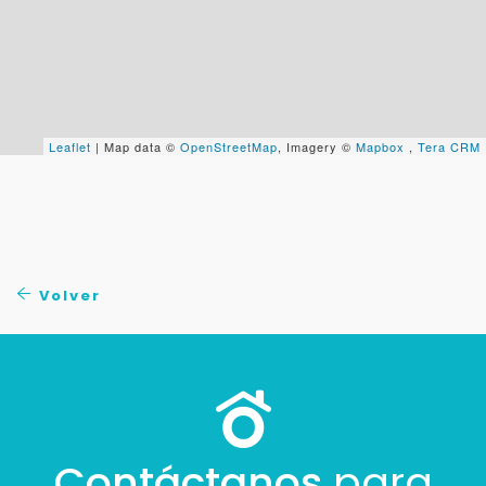
Tu WhatsApp *
+598
Tus datos están seguros
No compartimos tu información ni enviamos spam.
Leaflet
| Map data ©
OpenStreetMap
, Imagery ©
Mapbox
,
Tera CRM
Uso exclusivo
Solo los usamos para responder tu consulta.
Continuar por WhatsApp
Volver
Cancelar
Buscamos darte la mejor experiencia.
Con estos datos podemos responderte mejor y
más rápido.
Contáctanos
para