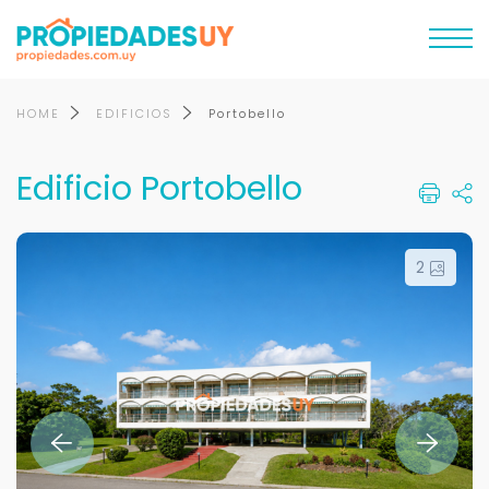
HOME
EDIFICIOS
Portobello
Edificio Portobello
2