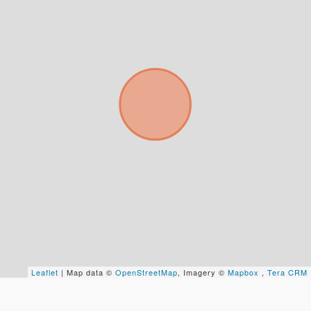
Para responderte
mejor y más rápido
Déjanos tus datos para identificar tu consulta en el
sistema de gestión de clientes.
Tu nombre *
Tu WhatsApp *
Leaflet
| Map data ©
OpenStreetMap
, Imagery ©
Mapbox
,
Tera CRM
+598