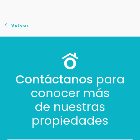
Tus datos están seguros
No compartimos tu información ni enviamos spam.
Uso exclusivo
Volver
Solo los usamos para responder tu consulta.
Continuar por WhatsApp
Cancelar
Contáctanos
para
Buscamos darte la mejor experiencia.
conocer más
Con estos datos podemos responderte mejor y
más rápido.
de nuestras
propiedades