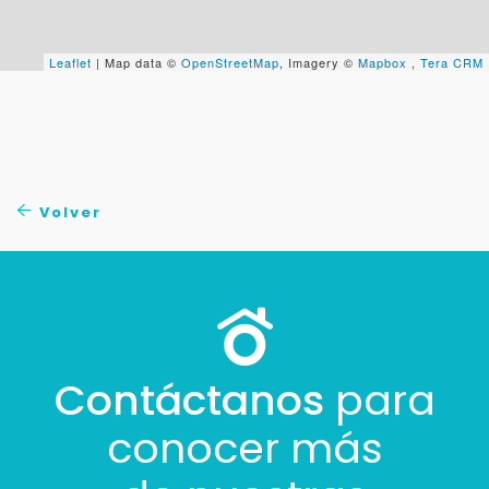
+598
Leaflet
| Map data ©
OpenStreetMap
, Imagery ©
Mapbox
,
Tera CRM
Tus datos están seguros
No compartimos tu información ni enviamos spam.
Uso exclusivo
Solo los usamos para responder tu consulta.
Volver
Continuar por WhatsApp
Cancelar
Buscamos darte la mejor experiencia.
Con estos datos podemos responderte mejor y
Contáctanos
para
más rápido.
conocer más