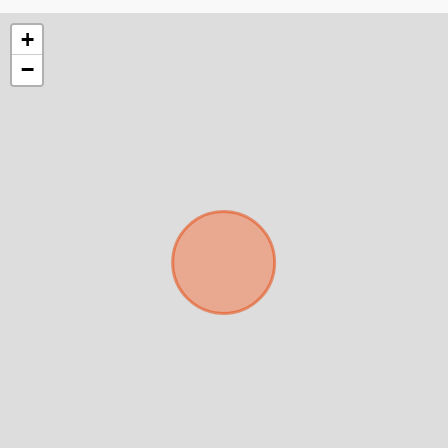
+
−
Para responderte
mejor y más rápido
Déjanos tus datos para identificar tu consulta en el
sistema de gestión de clientes.
Tu nombre *
Tu WhatsApp *