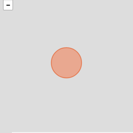
−
Para responderte
mejor y más rápido
Déjanos tus datos para identificar tu consulta en el
sistema de gestión de clientes.
Tu nombre *
Tu WhatsApp *
+598