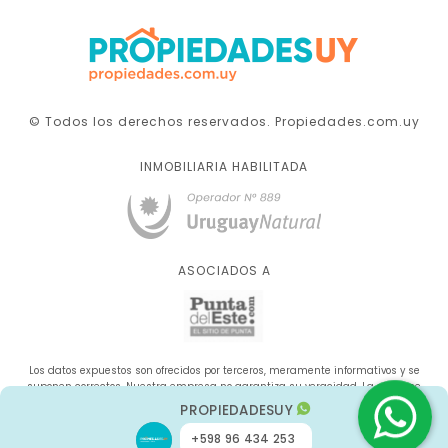
© Todos los derechos reservados. Propiedades.com.uy
INMOBILIARIA HABILITADA
ASOCIADOS A
Los datos expuestos son ofrecidos por terceros, meramente informativos y se
suponen correctos. Nuestra empresa no garantiza su veracidad. La oferta se
sujeta a errores, cambios de precio, omisión y/o retirada del mercado sin aviso
PROPIEDADESUY
previo.
+598 96 434 253