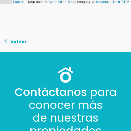
Leaflet
| Map data ©
OpenStreetMap
, Imagery ©
Mapbox
,
Tera CRM
Tus datos están seguros
No compartimos tu información ni enviamos spam.
Uso exclusivo
Solo los usamos para responder tu consulta.
Volver
Continuar por WhatsApp
Cancelar
Contáctanos
para
Buscamos darte la mejor experiencia.
Con estos datos podemos responderte mejor y
más rápido.
conocer más
de nuestras
propiedades