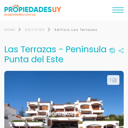
HOME
EDIFICIOS
Edificio Las Terrazas
Las Terrazas - Península -
Punta del Este
1