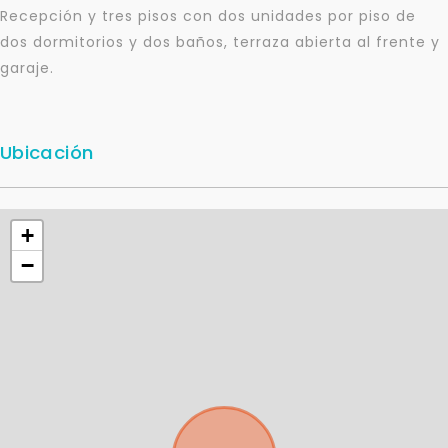
Recepción y tres pisos con dos unidades por piso de
dos dormitorios y dos baños, terraza abierta al frente y
garaje.
Ubicación
+
−
Para responderte
mejor y más rápido
Déjanos tus datos para identificar tu consulta en el
sistema de gestión de clientes.
Tu nombre *