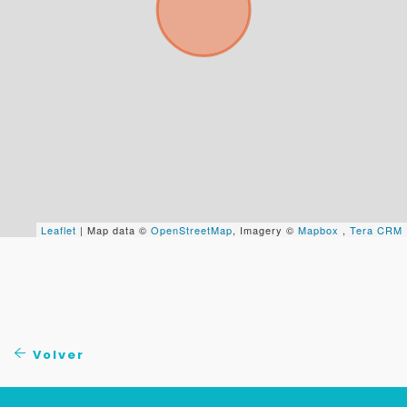
Tu WhatsApp *
+598
Tus datos están seguros
No compartimos tu información ni enviamos spam.
Uso exclusivo
Solo los usamos para responder tu consulta.
Leaflet
| Map data ©
OpenStreetMap
, Imagery ©
Mapbox
,
Tera CRM
Continuar por WhatsApp
Cancelar
Volver
Buscamos darte la mejor experiencia.
Con estos datos podemos responderte mejor y