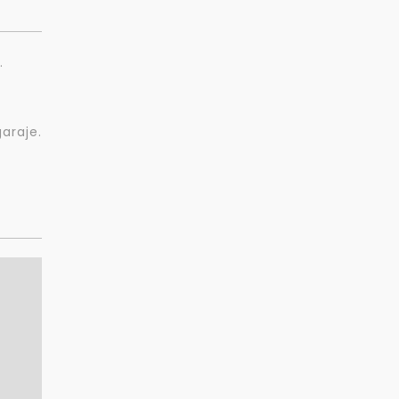
.
araje.