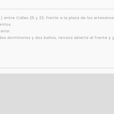
) entre Calles 25 y 23, frente a la plaza de los artesanos
entos.
erior.
os dormitorios y dos baños, terraza abierta al frente y g
Para responderte
mejor y más rápido
Déjanos tus datos para identificar tu consulta en el sistema de gestión de
clientes.
Tu nombre *