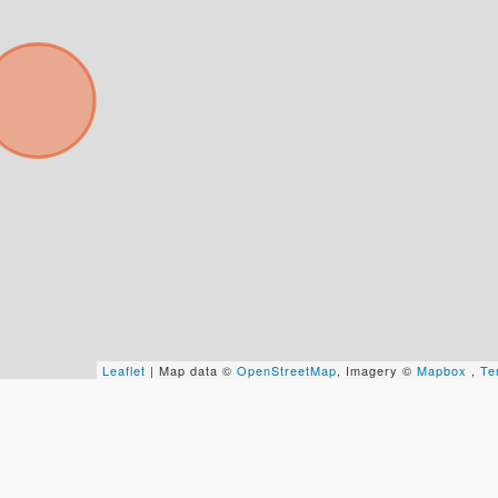
Tu WhatsApp *
+598
Tus datos están seguros
Uso exclusivo
No compartimos tu información
Solo los usamos para responder
ni enviamos spam.
tu consulta.
Continuar por WhatsApp
Cancelar
Leaflet
| Map data ©
OpenStreetMap
, Imagery ©
Mapbox
,
Te
Buscamos darte la mejor experiencia.
Con estos datos podemos responderte mejor y más rápido.