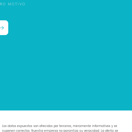
TRO MOTIVO
Los datos expuestos son ofrecidos por terceros, meramente informativos y se
suponen correctos. Nuestra empresa no garantiza su veracidad. La oferta se