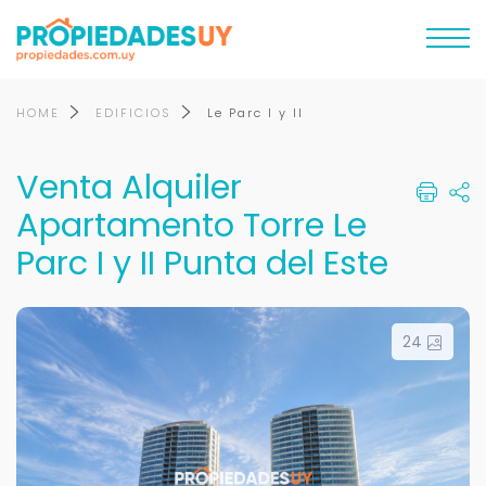
HOME
EDIFICIOS
Le Parc I y II
Venta Alquiler
Apartamento Torre Le
Parc I y II Punta del Este
24