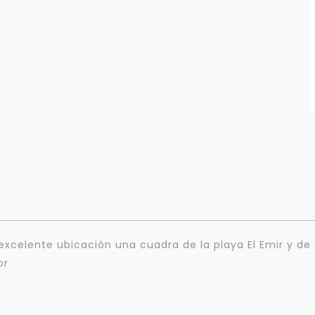
Para responderte
mejor y más rápido
excelente ubicación una cuadra de la playa El Emir y de 
Déjanos tus datos para identificar tu consulta en el sistema de gestión de
or
clientes.
Tu nombre *