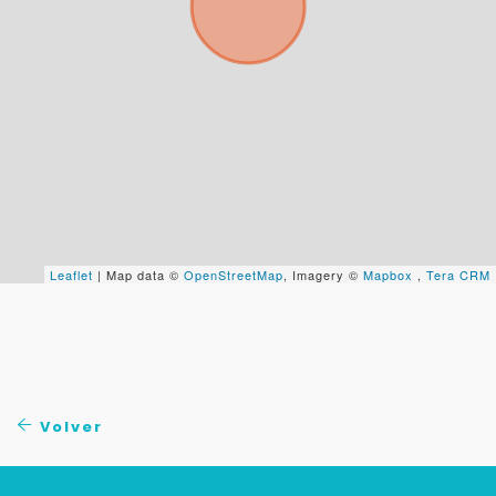
Tu WhatsApp *
+598
Tus datos están seguros
No compartimos tu información ni enviamos spam.
Uso exclusivo
Solo los usamos para responder tu consulta.
Leaflet
| Map data ©
OpenStreetMap
, Imagery ©
Mapbox
,
Tera CRM
Continuar por WhatsApp
Cancelar
Volver
Buscamos darte la mejor experiencia.
Con estos datos podemos responderte mejor y