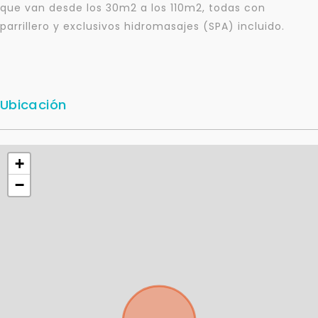
que van desde los 30m2 a los 110m2, todas con
parrillero y exclusivos hidromasajes (SPA) incluido.
Ubicación
+
−
Para responderte
mejor y más rápido
Déjanos tus datos para identificar tu consulta en el
sistema de gestión de clientes.
Tu nombre *