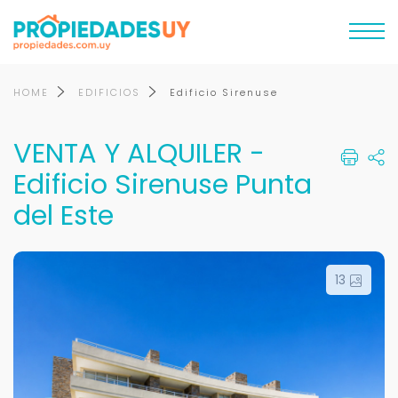
HOME
EDIFICIOS
Edificio Sirenuse
VENTA Y ALQUILER -
Edificio Sirenuse Punta
del Este
13