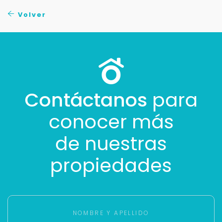
No compartimos tu información ni enviamos spam.
Volver
Uso exclusivo
Solo los usamos para responder tu consulta.
Continuar por WhatsApp
Cancelar
Contáctanos
para
conocer más
Buscamos darte la mejor experiencia.
Con estos datos podemos responderte mejor y
de nuestras
más rápido.
propiedades