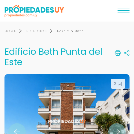
HOME
EDIFICIOS
Edificio Beth
Edificio Beth Punta del
Este
3