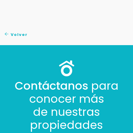
Tus datos están seguros
No compartimos tu información ni enviamos spam.
Uso exclusivo
Solo los usamos para responder tu consulta.
Volver
Continuar por WhatsApp
Cancelar
Contáctanos
para
Buscamos darte la mejor experiencia.
Con estos datos podemos responderte mejor y
conocer más
más rápido.
de nuestras
propiedades