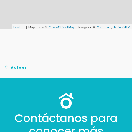
Cancelar
Leaflet
| Map data ©
OpenStreetMap
, Imagery ©
Mapbox
,
Tera CRM
Buscamos darte la mejor experiencia.
Con estos datos podemos responderte mejor y
más rápido.
Volver
Contáctanos
para
conocer más