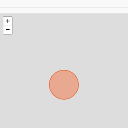
mejor y más rápido
+
Déjanos tus datos para identificar tu consulta en el
sistema de gestión de clientes.
−
Tu nombre *
Tu WhatsApp *
+598
Tus datos están seguros
No compartimos tu información ni enviamos spam.
Uso exclusivo
Solo los usamos para responder tu consulta.
Continuar por WhatsApp