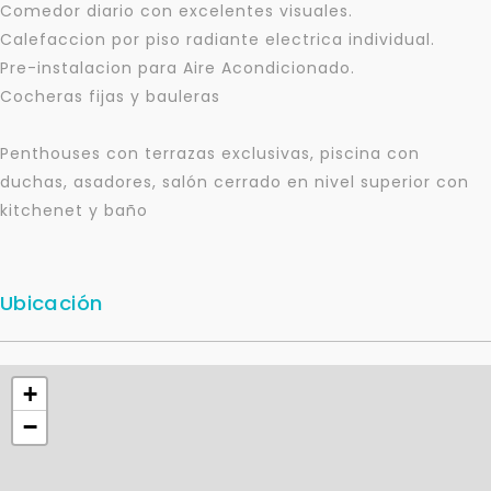
Comedor diario con excelentes visuales.
Calefaccion por piso radiante electrica individual.
Pre-instalacion para Aire Acondicionado.
Cocheras fijas y bauleras
Para responderte
Penthouses con terrazas exclusivas, piscina con
mejor y más rápido
duchas, asadores, salón cerrado en nivel superior con
kitchenet y baño
Déjanos tus datos para identificar tu consulta en el
sistema de gestión de clientes.
Tu nombre *
Ubicación
+
Tu WhatsApp *
−
+598