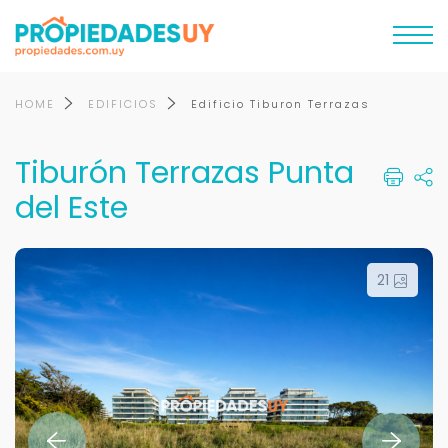
HOME
EDIFICIOS
Edificio Tiburon Terrazas
Tiburón Terrazas Punta
del Este
21