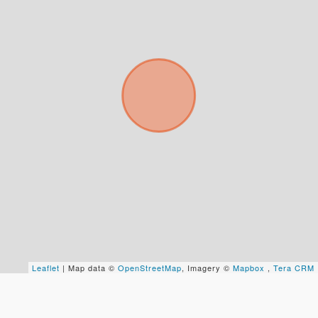
Tus datos están seguros
No compartimos tu información ni enviamos spam.
Uso exclusivo
Solo los usamos para responder tu consulta.
Continuar por WhatsApp
Cancelar
Buscamos darte la mejor experiencia.
Con estos datos podemos responderte mejor y
más rápido.
Leaflet
| Map data ©
OpenStreetMap
, Imagery ©
Mapbox
,
Tera CRM