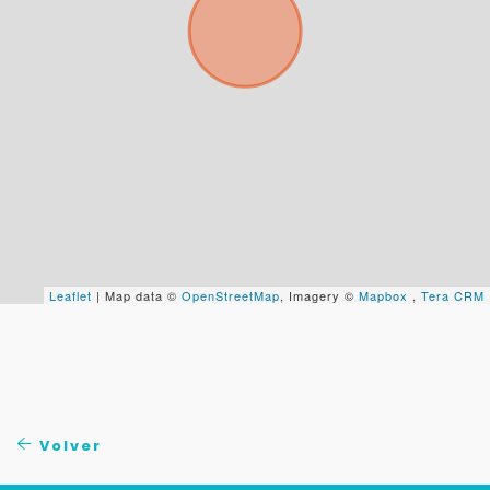
Tu WhatsApp *
+598
Tus datos están seguros
No compartimos tu información ni enviamos spam.
Uso exclusivo
Solo los usamos para responder tu consulta.
Leaflet
| Map data ©
OpenStreetMap
, Imagery ©
Mapbox
,
Tera CRM
Continuar por WhatsApp
Cancelar
Volver
Buscamos darte la mejor experiencia.