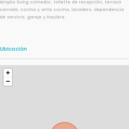
Amplio living comedor, toilette de recepción, terraza
cerrada, cocina y ante cocina, lavadero, dependencia
de servicio, garaje y baulera.
Ubicación
+
−
Para responderte
mejor y más rápido
Déjanos tus datos para identificar tu consulta en el
sistema de gestión de clientes.
Tu nombre *