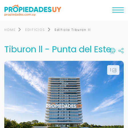
HOME
EDIFICIOS
Edificio Tiburon ll
Tiburon ll - Punta del Este
1