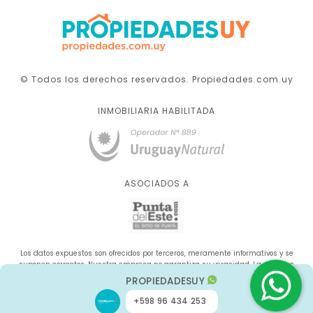
© Todos los derechos reservados. Propiedades.com.uy
INMOBILIARIA HABILITADA
ASOCIADOS A
Los datos expuestos son ofrecidos por terceros, meramente informativos y se
suponen correctos. Nuestra empresa no garantiza su veracidad. La oferta se
sujeta a errores, cambios de precio, omisión y/o retirada del mercado sin aviso
PROPIEDADESUY
previo.
+598 96 434 253