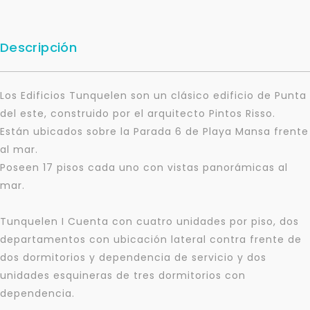
Descripción
Los Edificios Tunquelen son un clásico edificio de Punta
del este, construido por el arquitecto Pintos Risso.
Están ubicados sobre la Parada 6 de Playa Mansa frente
al mar.
Poseen 17 pisos cada uno con vistas panorámicas al
mar.
Tunquelen I Cuenta con cuatro unidades por piso, dos
departamentos con ubicación lateral contra frente de
dos dormitorios y dependencia de servicio y dos
Para responderte
unidades esquineras de tres dormitorios con
mejor y más rápido
dependencia.