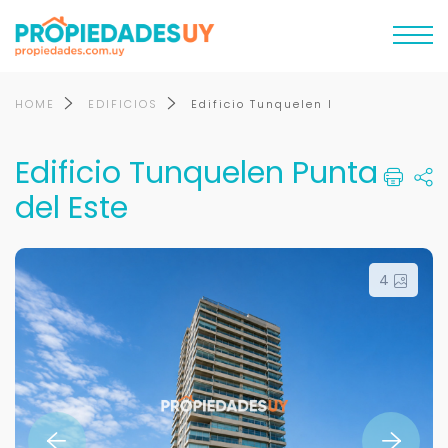
HOME
EDIFICIOS
Edificio Tunquelen l
Edificio Tunquelen Punta
del Este
4