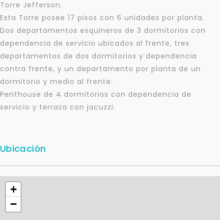
Torre Jefferson.
Esta Torre posee 17 pisos con 6 unidades por planta.
Dos departamentos esquineros de 3 dormitorios con
dependencia de servicio ubicados al frente, tres
departamentos de dos dormitorios y dependencia
contra frente, y un departamento por planta de un
Para responderte
dormitorio y medio al frente.
mejor y más rápido
Penthouse de 4 dormitorios con dependencia de
servicio y terraza con jacuzzi.
Déjanos tus datos para identificar tu consulta en el
sistema de gestión de clientes.
Tu nombre *
Ubicación
Tu WhatsApp *
+
−
+598