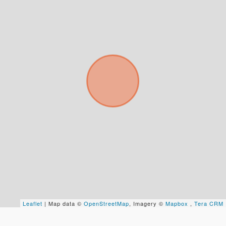
Tus datos están seguros
No compartimos tu información ni enviamos spam.
Uso exclusivo
Solo los usamos para responder tu consulta.
Continuar por WhatsApp
Cancelar
Buscamos darte la mejor experiencia.
Con estos datos podemos responderte mejor y
más rápido.
Leaflet
| Map data ©
OpenStreetMap
, Imagery ©
Mapbox
,
Tera CRM