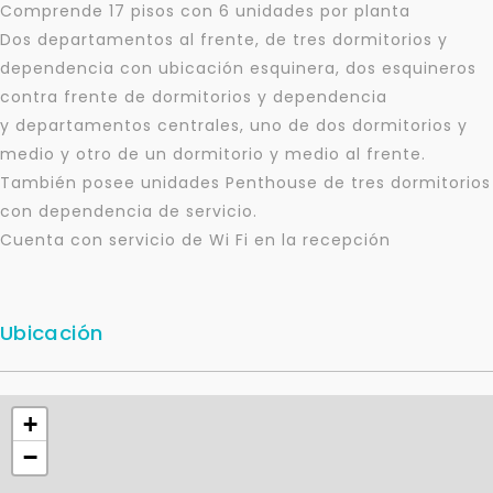
Comprende 17 pisos con 6 unidades por planta
Dos departamentos al frente, de tres dormitorios y
dependencia con ubicación esquinera, dos esquineros
contra frente de dormitorios y dependencia
y departamentos centrales, uno de dos dormitorios y
medio y otro de un dormitorio y medio al frente.
Para responderte
También posee unidades Penthouse de tres dormitorios
mejor y más rápido
con dependencia de servicio.
Cuenta con servicio de Wi Fi en la recepción
Déjanos tus datos para identificar tu consulta en el
sistema de gestión de clientes.
Tu nombre *
Ubicación
Tu WhatsApp *
+
−
+598