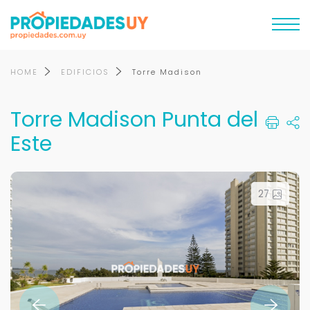
HOME
EDIFICIOS
Torre Madison
Torre Madison Punta del
Este
27