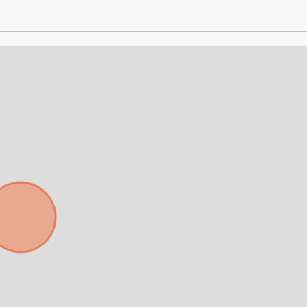
Para responderte
mejor y más rápido
Déjanos tus datos para identificar tu consulta en el sistema de gestión de
clientes.
Tu nombre *
Tu WhatsApp *
+598