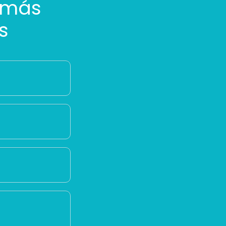
 más
s