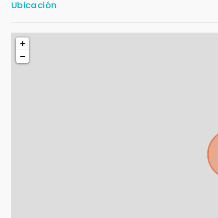
Ubicación
+
−