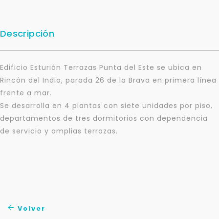
Descripción
Edificio Esturión Terrazas Punta del Este se ubica en
Rincón del Indio, parada 26 de la Brava en primera línea
frente a mar.
Se desarrolla en 4 plantas con siete unidades por piso,
departamentos de tres dormitorios con dependencia
de servicio y amplias terrazas.
Para responderte
mejor y más rápido
Déjanos tus datos para identificar tu consulta en el
sistema de gestión de clientes.
Volver
Tu nombre *