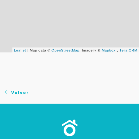
Tu WhatsApp *
+598
Tus datos están seguros
No compartimos tu información ni enviamos spam.
Leaflet
| Map data ©
OpenStreetMap
, Imagery ©
Mapbox
,
Tera CRM
Uso exclusivo
Solo los usamos para responder tu consulta.
Continuar por WhatsApp
Volver
Cancelar
Buscamos darte la mejor experiencia.
Con estos datos podemos responderte mejor y
más rápido.