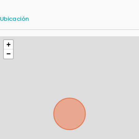
Ubicación
+
−
Para responderte
mejor y más rápido
Déjanos tus datos para identificar tu consulta en el
sistema de gestión de clientes.
Tu nombre *