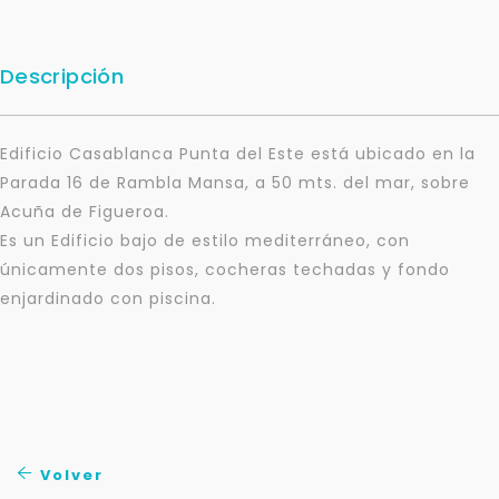
Descripción
Edificio Casablanca Punta del Este está ubicado en la
Parada 16 de Rambla Mansa, a 50 mts. del mar, sobre
Acuña de Figueroa.
Es un Edificio bajo de estilo mediterráneo, con
únicamente dos pisos, cocheras techadas y fondo
enjardinado con piscina.
Para responderte
mejor y más rápido
Déjanos tus datos para identificar tu consulta en el
sistema de gestión de clientes.
Volver
Tu nombre *