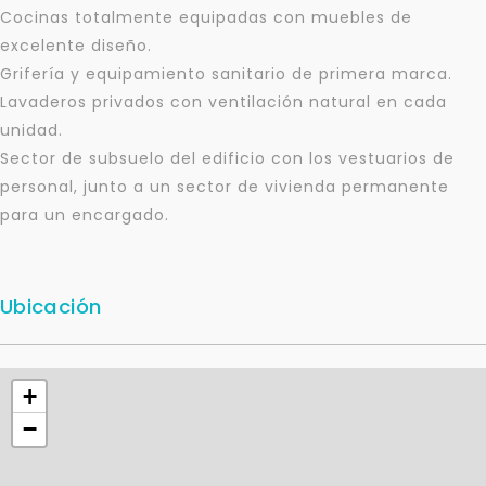
sistema de gestión de clientes.
Cocinas totalmente equipadas con muebles de
excelente diseño.
Tu nombre *
Grifería y equipamiento sanitario de primera marca.
Lavaderos privados con ventilación natural en cada
unidad.
Tu WhatsApp *
Sector de subsuelo del edificio con los vestuarios de
personal, junto a un sector de vivienda permanente
+598
para un encargado.
Tus datos están seguros
No compartimos tu información ni enviamos spam.
Ubicación
Uso exclusivo
Solo los usamos para responder tu consulta.
+
Continuar por WhatsApp
−
Cancelar