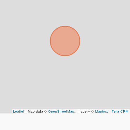
Buscamos darte la mejor experiencia.
Con estos datos podemos responderte mejor y
más rápido.
Leaflet
| Map data ©
OpenStreetMap
, Imagery ©
Mapbox
,
Tera CRM