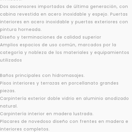
Dos ascensores importados de última generación, con
cabina revestida en acero inoxidable y espejo. Puertas
interiores en acero inoxidable y puertas exteriores con
pintura horneada.
Diseño y terminaciones de calidad superior
Amplios espacios de uso común, marcados por la
categoría y nobleza de los materiales y equipamientos
utilizados
Baños principales con hidromasajes.
Pisos interiores y terrazas en porcellanato grandes
piezas.
Carpintería exterior doble vidrio en aluminio anodizado
Para responderte
natural.
Carpintería interior en madera lustrada.
mejor y más rápido
Placares de novedoso diseño con frentes en madera e
interiores completos.
Déjanos tus datos para identificar tu consulta en el