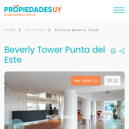
HOME
EDIFICIOS
Edificio Beverly Tower
Beverly Tower Punta del
Este
Ver video
26