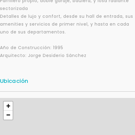
Parrillero propio, doble garaje, baulera, y losa radiante
sectorizada
Detalles de lujo y confort, desde su hall de entrada, sus
amenities y servicios de primer nivel, y hasta en cada
uno de sus departamentos.
Año de Construcción: 1995
Arquitecto: Jorge Desiderio Sánchez
Ubicación
+
Para responderte
−
mejor y más rápido
Déjanos tus datos para identificar tu consulta en el