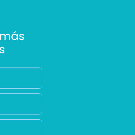
 más
s