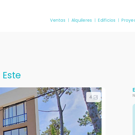
Ventas
Alquileres
Edificios
Proye
 Este
N
4