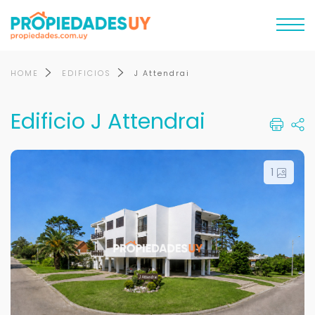
HOME
EDIFICIOS
J Attendrai
Edificio J Attendrai
1