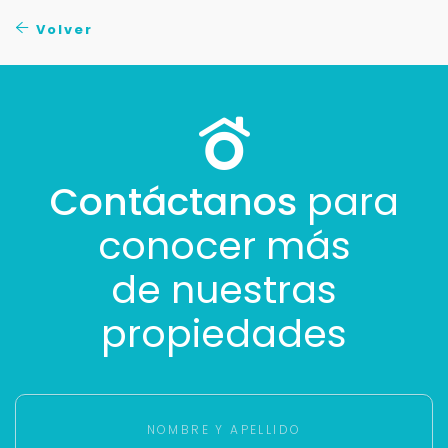
No compartimos tu información ni enviamos spam.
Volver
Uso exclusivo
Solo los usamos para responder tu consulta.
Continuar por WhatsApp
Cancelar
Contáctanos
para
conocer más
Buscamos darte la mejor experiencia.
Con estos datos podemos responderte mejor y
de nuestras
más rápido.
propiedades