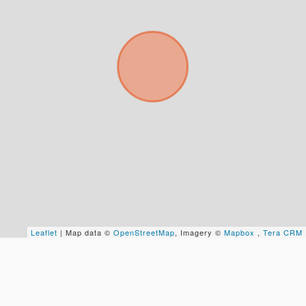
Para responderte
mejor y más rápido
Déjanos tus datos para identificar tu consulta en el
sistema de gestión de clientes.
Tu nombre *
Leaflet
| Map data ©
OpenStreetMap
, Imagery ©
Mapbox
,
Tera CRM
Tu WhatsApp *
+598
Tus datos están seguros