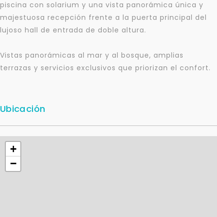
piscina con solarium y una vista panorámica única y
majestuosa recepción frente a la puerta principal del
lujoso hall de entrada de doble altura.
Para responderte
Vistas panorámicas al mar y al bosque, amplias
mejor y más rápido
terrazas y servicios exclusivos que priorizan el confort.
Déjanos tus datos para identificar tu consulta en el
sistema de gestión de clientes.
Ubicación
Tu nombre *
+
Tu WhatsApp *
−
+598
Tus datos están seguros
No compartimos tu información ni enviamos spam.