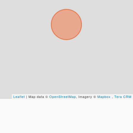
Uso exclusivo
Solo los usamos para responder tu consulta.
Continuar por WhatsApp
Cancelar
Buscamos darte la mejor experiencia.
Con estos datos podemos responderte mejor y
más rápido.
Leaflet
| Map data ©
OpenStreetMap
, Imagery ©
Mapbox
,
Tera CRM