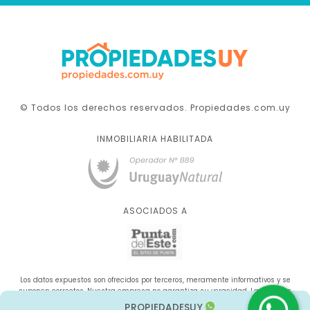
© Todos los derechos reservados. Propiedades.com.uy
INMOBILIARIA HABILITADA
ASOCIADOS A
Los datos expuestos son ofrecidos por terceros, meramente informativos y se
suponen correctos. Nuestra empresa no garantiza su veracidad. La oferta se
sujeta a errores, cambios de precio, omisión y/o retirada del mercado sin aviso
PROPIEDADESUY