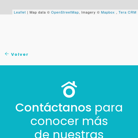
Cancelar
Leaflet
| Map data ©
OpenStreetMap
, Imagery ©
Mapbox
,
Tera CRM
Buscamos darte la mejor experiencia.
Con estos datos podemos responderte mejor y
más rápido.
Volver
Contáctanos
para
conocer más
de nuestras