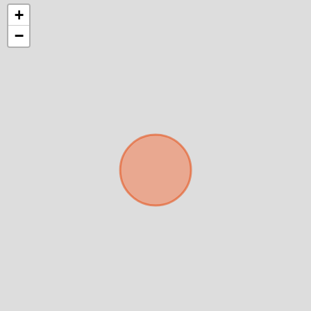
+
−
Déjanos tus datos para identificar tu consulta en el
sistema de gestión de clientes.
Tu nombre *
Tu WhatsApp *
+598
Tus datos están seguros
No compartimos tu información ni enviamos spam.
Uso exclusivo
Solo los usamos para responder tu consulta.
Continuar por WhatsApp