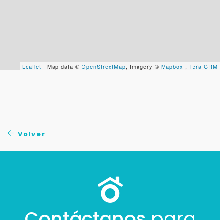
Tu WhatsApp *
+598
Tus datos están seguros
No compartimos tu información ni enviamos spam.
Leaflet
| Map data ©
OpenStreetMap
, Imagery ©
Mapbox
,
Tera CRM
Uso exclusivo
Solo los usamos para responder tu consulta.
Continuar por WhatsApp
Volver
Cancelar
Buscamos darte la mejor experiencia.
Con estos datos podemos responderte mejor y
más rápido.
Contáctanos
para