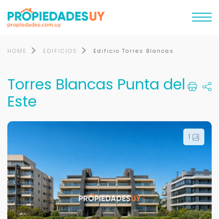
HOME
EDIFICIOS
Edificio Torres Blancas
Torres Blancas Punta del
Este
1