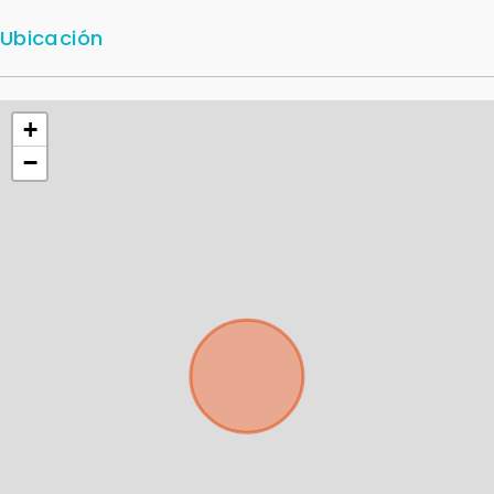
Ubicación
+
−
Para responderte
mejor y más rápido
Déjanos tus datos para identificar tu consulta en el
sistema de gestión de clientes.
Tu nombre *