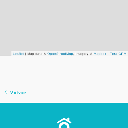
Tu WhatsApp *
+598
Tus datos están seguros
No compartimos tu información ni enviamos spam.
Uso exclusivo
Leaflet
| Map data ©
OpenStreetMap
, Imagery ©
Mapbox
,
Tera CRM
Solo los usamos para responder tu consulta.
Continuar por WhatsApp
Cancelar
Volver
Buscamos darte la mejor experiencia.
Con estos datos podemos responderte mejor y
más rápido.