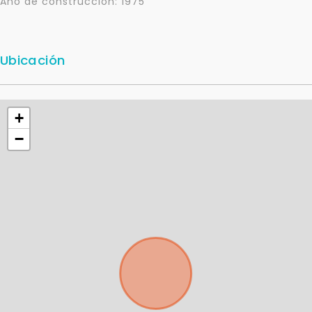
Año de construcción: 1975
Ubicación
+
−
Para responderte
mejor y más rápido
Déjanos tus datos para identificar tu consulta en el
sistema de gestión de clientes.
Tu nombre *