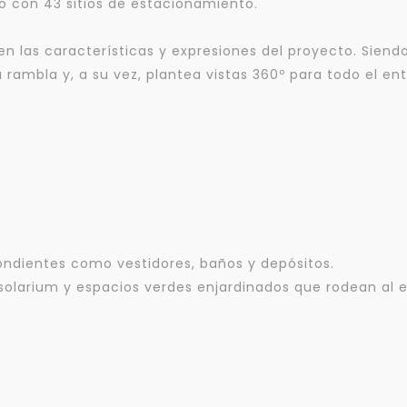
o con 43 sitios de estacionamiento.
en las características y expresiones del proyecto. Sie
a la rambla y, a su vez, plantea vistas 360º para todo el 
ondientes como vestidores, baños y depósitos.
solarium y espacios verdes enjardinados que rodean al ed
Para responderte