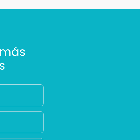
 más
s