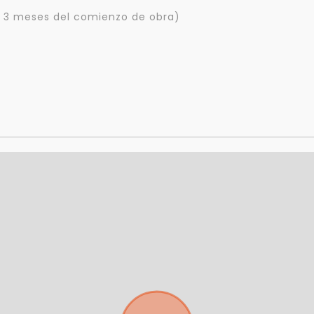
mejor y más rápido
los 3 meses del comienzo de obra)
Déjanos tus datos para identificar tu consulta en el sistema de gestión de
clientes.
Tu nombre *
Tu WhatsApp *
+598
Tus datos están seguros
Uso exclusivo
No compartimos tu información
Solo los usamos para responder
ni enviamos spam.
tu consulta.
Continuar por WhatsApp