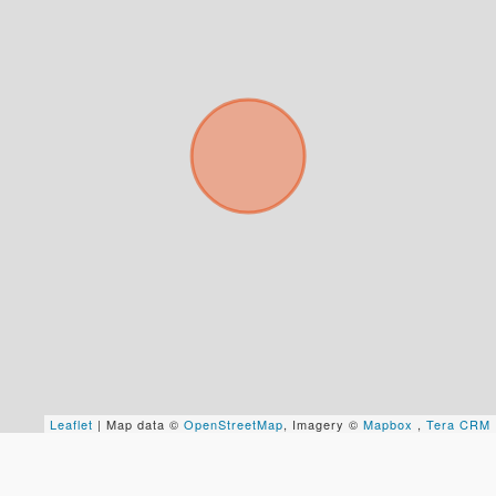
sistema de gestión de clientes.
Tu nombre *
Tu WhatsApp *
+598
Tus datos están seguros
No compartimos tu información ni enviamos spam.
Uso exclusivo
Solo los usamos para responder tu consulta.
Continuar por WhatsApp
Leaflet
| Map data ©
OpenStreetMap
, Imagery ©
Mapbox
,
Tera CRM
Cancelar