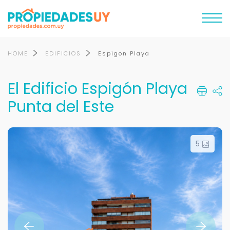
HOME
EDIFICIOS
Espigon Playa
El Edificio Espigón Playa
Punta del Este
5