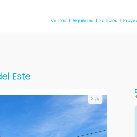
Ventas
Alquileres
Edificios
Proye
el Este
N
3