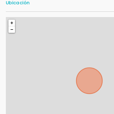
Ubicación
+
−