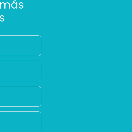
 más
s