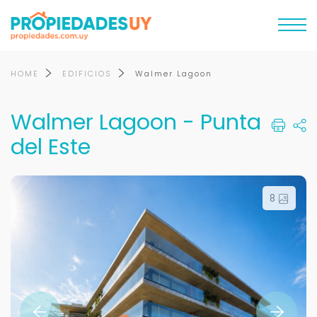
HOME
EDIFICIOS
Walmer Lagoon
Walmer Lagoon - Punta
del Este
8