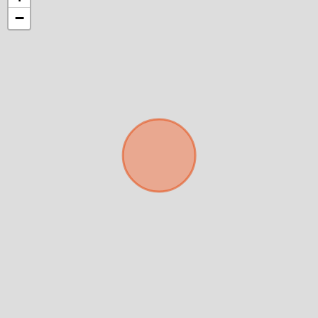
−
Déjanos tus datos para identificar tu consulta en el
sistema de gestión de clientes.
Tu nombre *
Tu WhatsApp *
+598
Tus datos están seguros
No compartimos tu información ni enviamos spam.
Uso exclusivo
Solo los usamos para responder tu consulta.
Continuar por WhatsApp