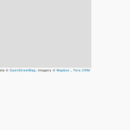
ata ©
OpenStreetMap
, Imagery ©
Mapbox
,
Tera CRM