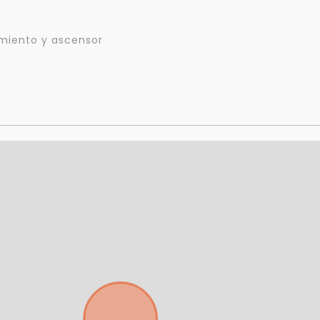
miento y ascensor
Para responderte
mejor y más rápido
Déjanos tus datos para identificar tu consulta en el sistema de gestión de
clientes.
Tu nombre *
Tu WhatsApp *