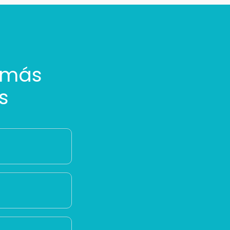
 más
s