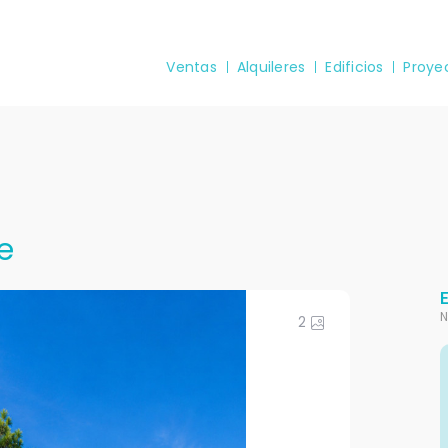
Ventas
Alquileres
Edificios
Proye
e
N
2