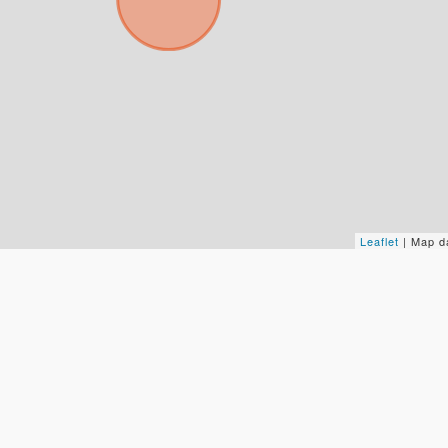
+598
Tus datos están seguros
Uso exclusivo
No compartimos tu información
Solo los usamos para responder
ni enviamos spam.
tu consulta.
Continuar por WhatsApp
Cancelar
Leaflet
| Map d
Buscamos darte la mejor experiencia.
Con estos datos podemos responderte mejor y más rápido.