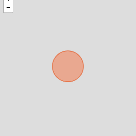
−
Déjanos tus datos para identificar tu consulta en el
sistema de gestión de clientes.
Tu nombre *
Tu WhatsApp *
+598
Tus datos están seguros
No compartimos tu información ni enviamos spam.
Uso exclusivo
Solo los usamos para responder tu consulta.
Continuar por WhatsApp