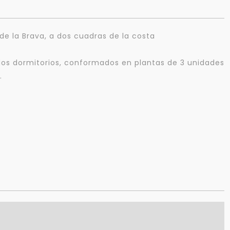
de la Brava, a dos cuadras de la costa
dos dormitorios, conformados en plantas de 3 unidades
.
Para responderte
mejor y más rápido
Déjanos tus datos para identificar tu consulta en el sistema de gestión de
clientes.
Tu nombre *