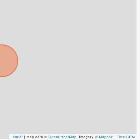
Tu WhatsApp *
+598
Tus datos están seguros
Uso exclusivo
No compartimos tu información
Solo los usamos para responder
ni enviamos spam.
tu consulta.
Continuar por WhatsApp
Cancelar
Buscamos darte la mejor experiencia.
Con estos datos podemos responderte mejor y más rápido.
Leaflet
| Map data ©
OpenStreetMap
, Imagery ©
Mapbox
,
Tera CRM