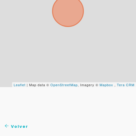
Tu WhatsApp *
+598
Tus datos están seguros
No compartimos tu información ni enviamos spam.
Uso exclusivo
Solo los usamos para responder tu consulta.
Leaflet
| Map data ©
OpenStreetMap
, Imagery ©
Mapbox
,
Tera CRM
Continuar por WhatsApp
Cancelar
Volver
Buscamos darte la mejor experiencia.