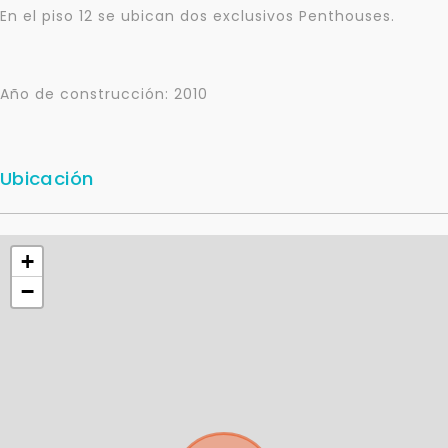
En el piso 12 se ubican dos exclusivos Penthouses.
Año de construcción: 2010
Ubicación
+
−
Para responderte
mejor y más rápido
Déjanos tus datos para identificar tu consulta en el
sistema de gestión de clientes.
Tu nombre *