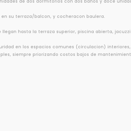
 unidades de dos dormitorios con dos baños y doce unida
mejor y más rápido
 en su terraza/balcon, y cocheracon baulera.
Déjanos tus datos para identificar tu consulta en el sistema de gestión de
clientes.
legan hasta la terraza superior, piscina abierta, jacuzz
Tu nombre *
uridad en los espacios comunes (circulacion) interiores,
tiples, siempre priorizando costos bajos de mantenimien
Tu WhatsApp *
+598
Tus datos están seguros
Uso exclusivo
No compartimos tu información
Solo los usamos para responder
ni enviamos spam.
tu consulta.
Continuar por WhatsApp