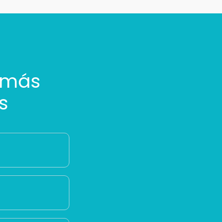
 más
s