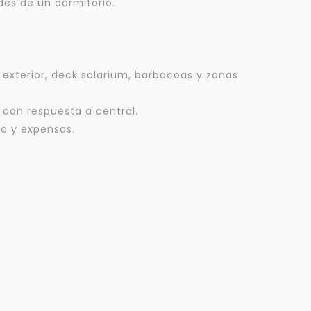
des de un dormitorio.
i exterior, deck solarium, barbacoas y zonas
 con respuesta a central.
to y expensas.