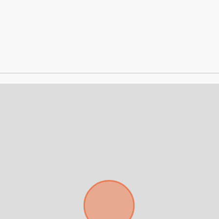
Para responderte
mejor y más rápido
Déjanos tus datos para identificar tu consulta en el sistema de gestión de
clientes.
Tu nombre *
Tu WhatsApp *