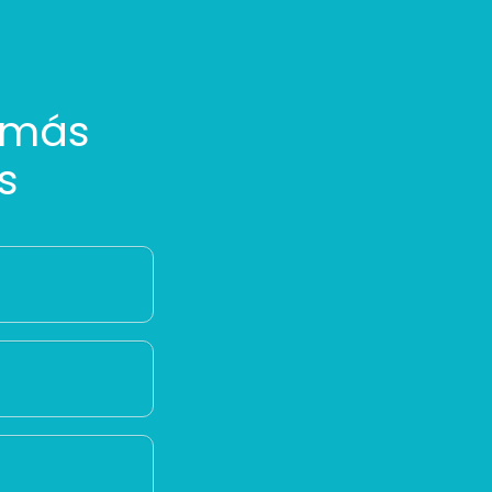
 más
s