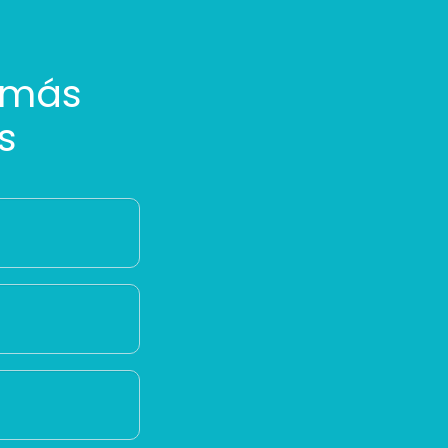
 más
s