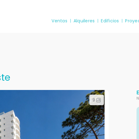
Ventas
Alquileres
Edificios
Proye
ste
N
9