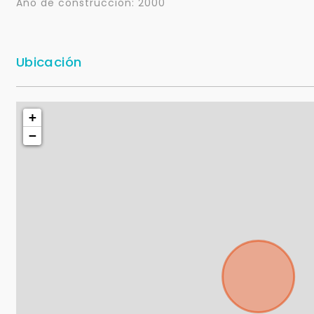
Año de construcción: 2000
Ubicación
+
−