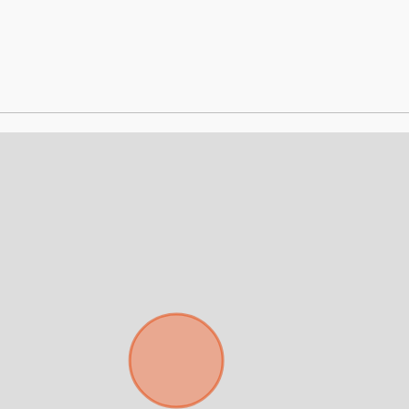
Para responderte
mejor y más rápido
Déjanos tus datos para identificar tu consulta en el sistema de gestión de
clientes.
Tu nombre *
Tu WhatsApp *
+598