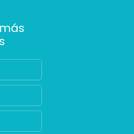
 más
s