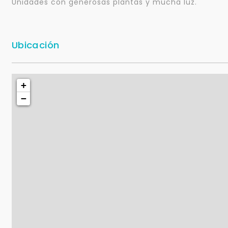
Unidades con generosas plantas y mucha luz.
Ubicación
+
−