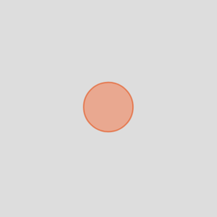
Tu WhatsApp *
+598
Tus datos están seguros
Uso exclusivo
No compartimos tu información
Solo los usamos para responder
ni enviamos spam.
tu consulta.
Continuar por WhatsApp
Cancelar
Buscamos darte la mejor experiencia.
Con estos datos podemos responderte mejor y más rápido.