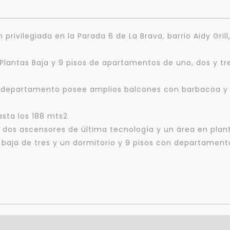
rivilegiada en la Parada 6 de La Brava, barrio Aidy Grill
lantas Baja y 9 pisos de apartamentos de uno, dos y tre
 departamento posee amplios balcones con barbacoa y vi
asta los 188 mts2
 dos ascensores de última tecnología y un área en planta
aja de tres y un dormitorio y 9 pisos con departamento
Para responderte
mejor y más rápido
Déjanos tus datos para identificar tu consulta en el sistema de gestión de
clientes.
Tu nombre *