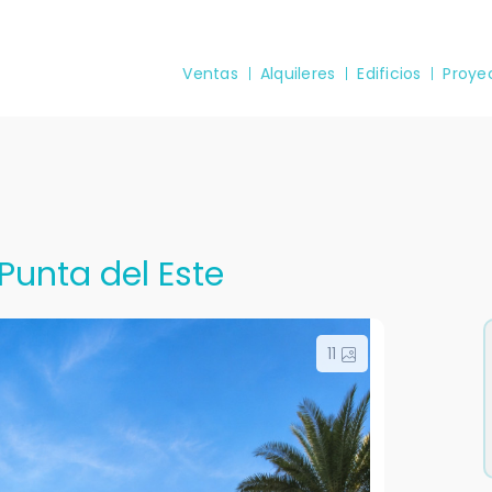
Ventas
Alquileres
Edificios
Proye
Punta del Este
11