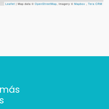
Leaflet
| Map data ©
OpenStreetMap
, Imagery ©
Mapbox
,
Tera CRM
 más
s