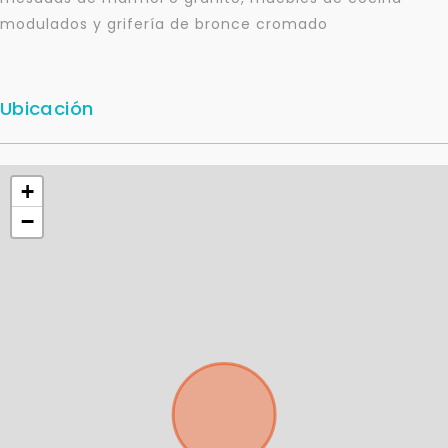
modulados y grifería de bronce cromado
Continuar por WhatsApp
Ubicación
Cancelar
Buscamos darte la mejor experiencia.
+
Con estos datos podemos responderte mejor y
más rápido.
−