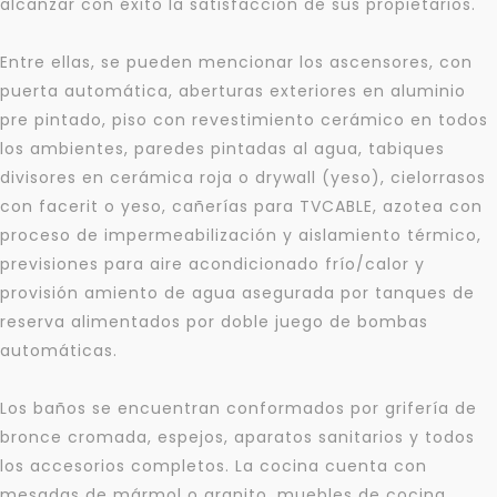
alcanzar con éxito la satisfacción de sus propietarios.
Para responderte
Entre ellas, se pueden mencionar los ascensores, con
mejor y más rápido
puerta automática, aberturas exteriores en aluminio
pre pintado, piso con revestimiento cerámico en todos
los ambientes, paredes pintadas al agua, tabiques
Déjanos tus datos para identificar tu consulta en el
sistema de gestión de clientes.
divisores en cerámica roja o drywall (yeso), cielorrasos
Tu nombre *
con facerit o yeso, cañerías para TVCABLE, azotea con
proceso de impermeabilización y aislamiento térmico,
previsiones para aire acondicionado frío/calor y
provisión amiento de agua asegurada por tanques de
Tu WhatsApp *
reserva alimentados por doble juego de bombas
automáticas.
+598
Los baños se encuentran conformados por grifería de
Tus datos están seguros
No compartimos tu información ni enviamos spam.
bronce cromada, espejos, aparatos sanitarios y todos
los accesorios completos. La cocina cuenta con
Uso exclusivo
Solo los usamos para responder tu consulta.
mesadas de mármol o granito, muebles de cocina