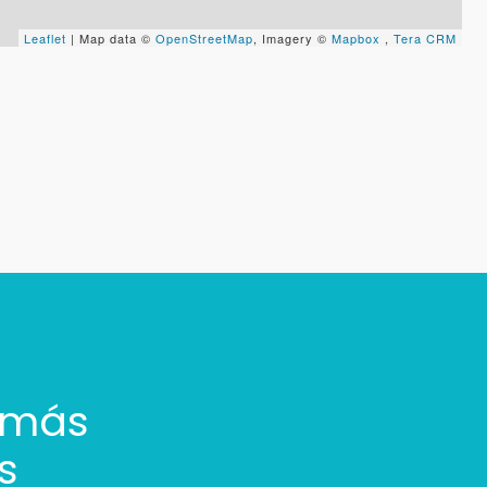
Leaflet
| Map data ©
OpenStreetMap
, Imagery ©
Mapbox
,
Tera CRM
 más
s