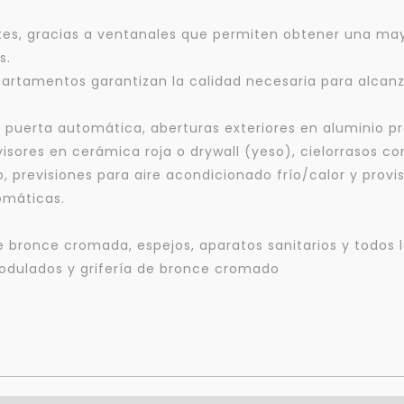
s, gracias a ventanales que permiten obtener una mayor
s.
artamentos garantizan la calidad necesaria para alcanzar
Para responderte
mejor y más rápido
n puerta automática, aberturas exteriores en aluminio p
visores en cerámica roja o drywall (yeso), cielorrasos c
, previsiones para aire acondicionado frío/calor y pro
Déjanos tus datos para identificar tu consulta en el sistema de gestión de
clientes.
omáticas.
Tu nombre *
 bronce cromada, espejos, aparatos sanitarios y todos 
dulados y grifería de bronce cromado
Tu WhatsApp *
+598
Tus datos están seguros
Uso exclusivo