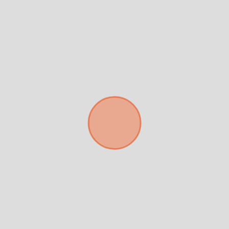
No compartimos tu información
Solo los usamos para responder
ni enviamos spam.
tu consulta.
Continuar por WhatsApp
Cancelar
Buscamos darte la mejor experiencia.
Con estos datos podemos responderte mejor y más rápido.