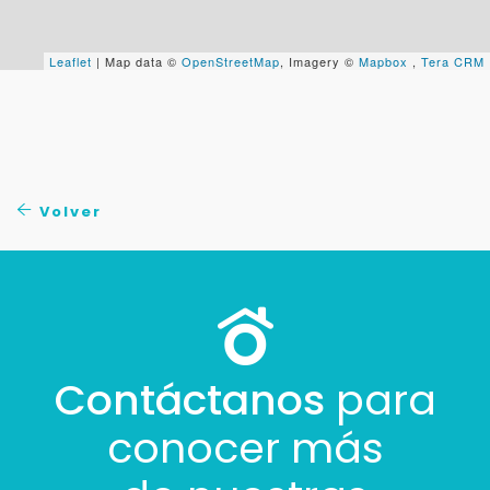
Cancelar
Leaflet
| Map data ©
OpenStreetMap
, Imagery ©
Mapbox
,
Tera CRM
Buscamos darte la mejor experiencia.
Con estos datos podemos responderte mejor y
más rápido.
Volver
Contáctanos
para
conocer más