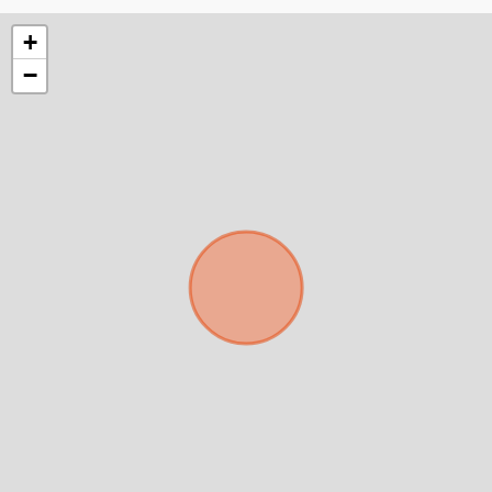
mejor y más rápido
+
Déjanos tus datos para identificar tu consulta en el
−
sistema de gestión de clientes.
Tu nombre *
Tu WhatsApp *
+598
Tus datos están seguros
No compartimos tu información ni enviamos spam.
Uso exclusivo
Solo los usamos para responder tu consulta.
Continuar por WhatsApp