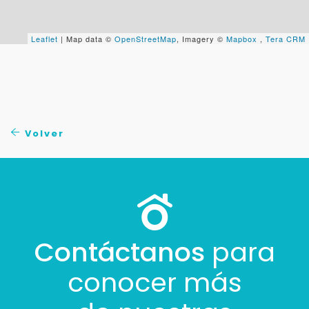
Cancelar
Leaflet
| Map data ©
OpenStreetMap
, Imagery ©
Mapbox
,
Tera CRM
Buscamos darte la mejor experiencia.
Con estos datos podemos responderte mejor y
más rápido.
Volver
Contáctanos
para
conocer más