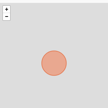
mejor y más rápido
+
Déjanos tus datos para identificar tu consulta en el
−
sistema de gestión de clientes.
Tu nombre *
Tu WhatsApp *
+598
Tus datos están seguros
No compartimos tu información ni enviamos spam.
Uso exclusivo
Solo los usamos para responder tu consulta.
Continuar por WhatsApp