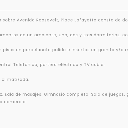
zada sobre Avenida Roosevelt, Place Lafayette consta de
amentos de un ambiente, uno, dos y tres dormitorios, con
n pisos en porcelanato pulido e insertos en granito y/o
tral Telefónica, portero eléctrico y TV cable.
 climatizada.
ax, sala de masajes. Gimnasio completo. Sala de juegos, 
eo comercial
Para responderte
mejor y más rápido
Déjanos tus datos para identificar tu consulta en el sistema de gestión de