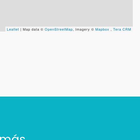
Leaflet
| Map data ©
OpenStreetMap
, Imagery ©
Mapbox
,
Tera CRM
 más