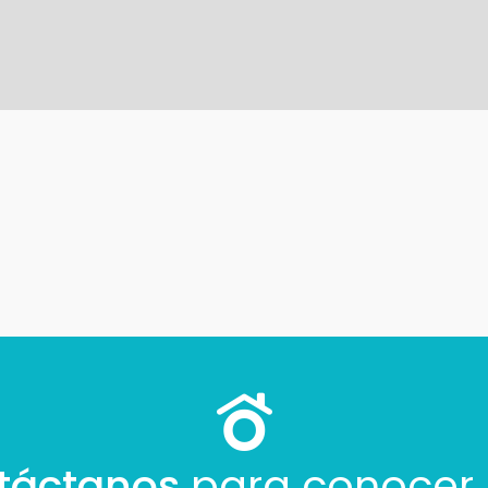
Buscamos darte la mejor experiencia.
Con estos datos podemos responderte mejor y más rápido.
táctanos
para conocer