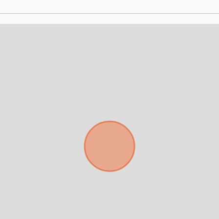
clientes.
Tu nombre *
Tu WhatsApp *
+598
Tus datos están seguros
Uso exclusivo
No compartimos tu información
Solo los usamos para responder
ni enviamos spam.
tu consulta.
Continuar por WhatsApp
Cancelar