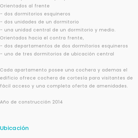
Orientados al frente
- dos dormitorios esquineros
- dos unidades de un dormitorio
- una unidad central de un dormitorio y medio.
Orientados hacia el contra frente,
- dos departamentos de dos dormitorios esquineros
- uno de tres dormitorios de ubicación central
Para responderte
Cada apartamento posee una cochera y ademas el
mejor y más rápido
edificio ofrece cochera de cortesía para visitantes de
fácil acceso y una completa oferta de amenidades.
Déjanos tus datos para identificar tu consulta en el
sistema de gestión de clientes.
Año de construcción 2014
Tu nombre *
Ubicación
Tu WhatsApp *