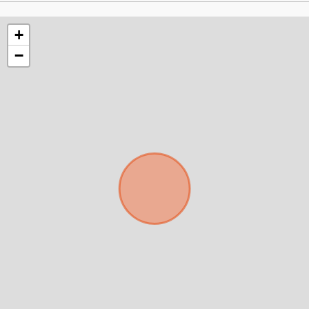
+598
+
−
Tus datos están seguros
No compartimos tu información ni enviamos spam.
Uso exclusivo
Solo los usamos para responder tu consulta.
Continuar por WhatsApp
Cancelar
Buscamos darte la mejor experiencia.
Con estos datos podemos responderte mejor y
más rápido.